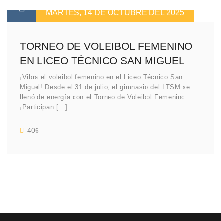
MARTES, 14 DE OCTUBRE DEL 2025
TORNEO DE VOLEIBOL FEMENINO
EN LICEO TÉCNICO SAN MIGUEL
¡Vibra el voleibol femenino en el Liceo Técnico San
Miguel! Desde el 31 de julio, el gimnasio del LTSM se
llenó de energía con el Torneo de Voleibol Femenino.
¡Participan […]
406