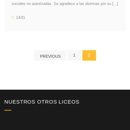
sociales no autorizadas. Se agradece a las alumnas por su [...]
1431
1
2
PREVIOUS
NUESTROS OTROS LICEOS